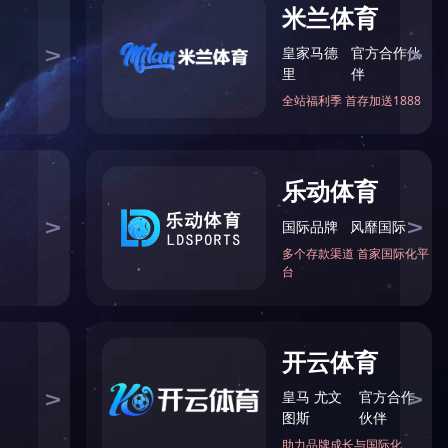
QJ系列潜水电泵
中
中
型
型


联系

一键

TO
QJ系列潜水电泵
中
型