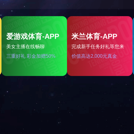
水电泵
QJ系列潜水电泵
际（中国）XINGJI官方网站
|
华体会官方端网站登录入口
|
乐竞