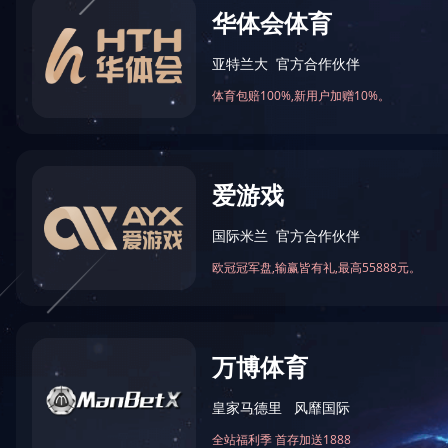
QJ系列潜
QJ系列潜