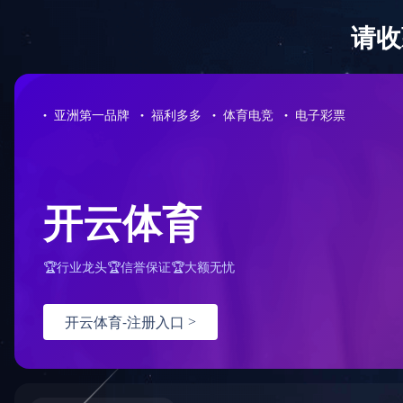
首页
通达集团
产品展厅
当前位置：首页
产品展厅
QJ系列潜水电泵
产品展厅
D、MD、DG、DF卧式多级离心泵
点击图片进入产品详情
S(R)、Sh(R)型中开泵
TDOS型双吸中开离心泵
高吸程矿用卧式多级泵
MD(P)型煤矿耐用多级离心泵(自平衡)
MD(SSP)型双入口对称平衡泵
ZDG、DG型次高压锅炉给水泵
DL、LG单吸多级立式离心泵
单级单吸立式离心泵
IS、ISR单级单吸卧式离心泵
ISW、ISZ型卧式直联泵(管道泵）
WQ型无堵塞潜水排污泵
QJ系列潜水电泵
配件专区