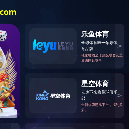
全国服务热

线
0429-4561565
样本下载
下属企业
MK(中国)