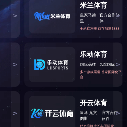


联系

一键

TO