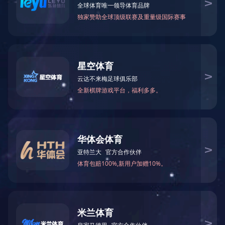
单级单吸立式离心泵
辽ICP备09009061号-1
辽公网安备000000
版权所有：MK官方端网站登录入口
技术支持：辽宁华睿科技有限公司
地址：
辽宁省葫芦岛市高桥经济开发区
开云体育APP网登录 | 买球投注平台 | 开云体育在线官方入口
|
星
际（中国）XINGJI官方网站
|
华体会官方端网站登录入口
|
乐竞
|
开云体云app登录入口
|
火博网页版登录入口
|
玩球通平台
|
JINNIANHUI.COM
|
爱游戏ayx官方网页
|


