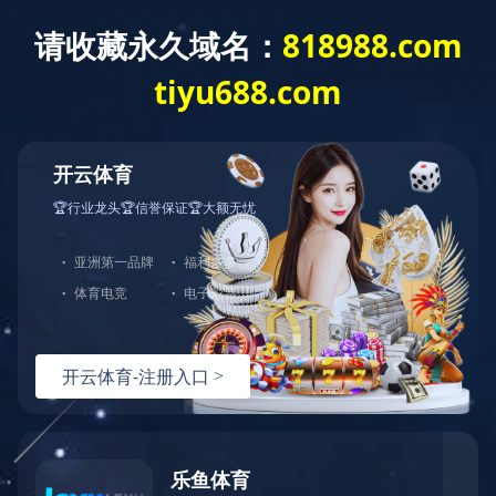
当前位置：首页
产品展厅
MD(P)型煤矿耐用多级离心泵(自平衡)
MD(P)型煤矿耐用多级离心泵(自平衡)
小
型


产品概述：
该型多级离心泵是我公司根据市场需求，结合 20 多年的生产实践经验，应用现代水泵设计技术开发出的发明专利产品（专利号：ZL 201420400918.0），为
高效节能产品。

查看产品参数
产品介绍
该型多级离心泵是我公司根据市场需求，结合 20 多年的生产实践经验，应用现代水泵设计技术开发出的发明专利产品（专利号：ZL 201420400918.0），为环保节能产
品。此型产品，叶轮对称布置，轴向定位，取消了平衡装置，主要零部件采用特殊耐磨材料，并改进了轴封装置，适用于工作压力频繁变化，含固体颗粒较多的工作场
合。该种结构型式的多级离心泵，相当于两台多级离心泵组合在一起，可实现并联和串联使用，既实现大流量，又获得高扬程，特别适合抢险现场使用。本多级离心泵
零件少，结构简单，成本低，使用寿命长，流量、扬程可变，效率高，运行状态平稳可靠。
型号意义